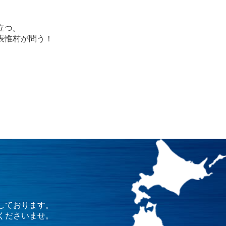
立つ。
表惟村が問う！
しております。
くださいませ。