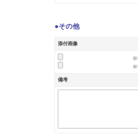
●その他
添付画像
※
※
備考