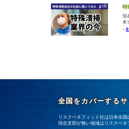
特
現
本
>
全国をカバーするサ
リスクベネフィット社は日本全国
現在支部が無い地域はリスクベネ