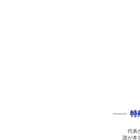
特
代表
誰が本