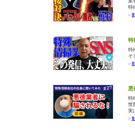
業
特
>
特
特
そ
>
悪
特
世
実
>