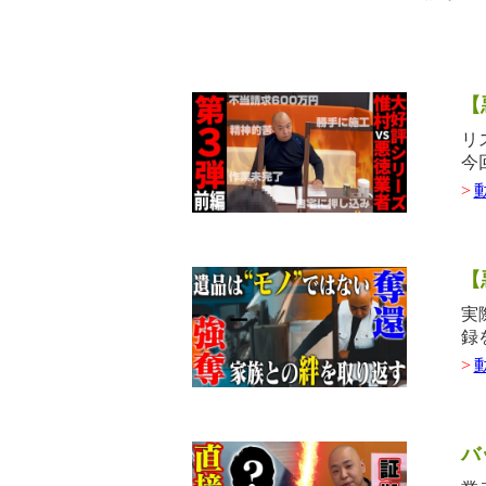
【
リ
今
>
【
実
録
>
バ